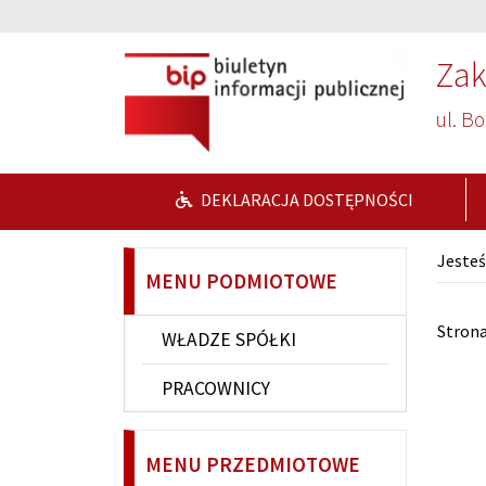
Przejdź do głównej treści
Przejdź do wyszukiwarki
Zak
ul. B
DEKLARACJA DOSTĘPNOŚCI
Jesteś
MENU PODMIOTOWE
Str
Stron
WŁADZE SPÓŁKI
PRACOWNICY
MENU PRZEDMIOTOWE