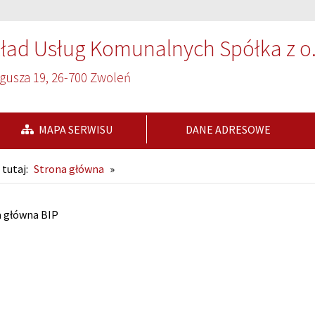
ład Usług Komunalnych Spółka z o.
ogusza 19, 26-700 Zwoleń
MAPA SERWISU
DANE ADRESOWE
 tutaj:
Strona główna
»
ona główna
a główna BIP