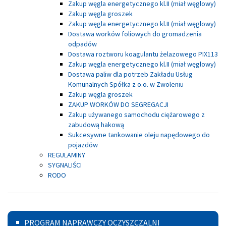
Zakup węgla energetycznego kl.II (miał węglowy)
Zakup węgla groszek
Zakup węgla energetycznego kl.II (miał węglowy)
Dostawa worków foliowych do gromadzenia
odpadów
Dostawa roztworu koagulantu żelazowego PIX113
Zakup węgla energetycznego kl.II (miał węglowy)
Dostawa paliw dla potrzeb Zakładu Usług
Komunalnych Spółka z o.o. w Zwoleniu
Zakup węgla groszek
ZAKUP WORKÓW DO SEGREGACJI
Zakup używanego samochodu ciężarowego z
zabudową hakową
Sukcesywne tankowanie oleju napędowego do
pojazdów
REGULAMINY
SYGNALIŚCI
RODO
Menu
PROGRAM NAPRAWCZY OCZYSZCZALNI