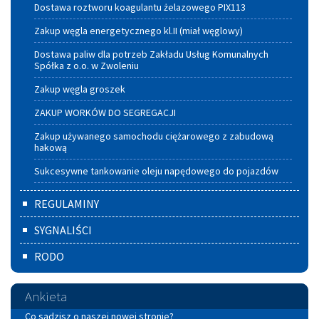
Dostawa roztworu koagulantu żelazowego PIX113
Zakup węgla energetycznego kl.II (miał węglowy)
Dostawa paliw dla potrzeb Zakładu Usług Komunalnych
Spółka z o.o. w Zwoleniu
Zakup węgla groszek
ZAKUP WORKÓW DO SEGREGACJI
Zakup używanego samochodu ciężarowego z zabudową
hakową
Sukcesywne tankowanie oleju napędowego do pojazdów
REGULAMINY
SYGNALIŚCI
RODO
Ankieta
Co sądzisz o naszej nowej stronie?