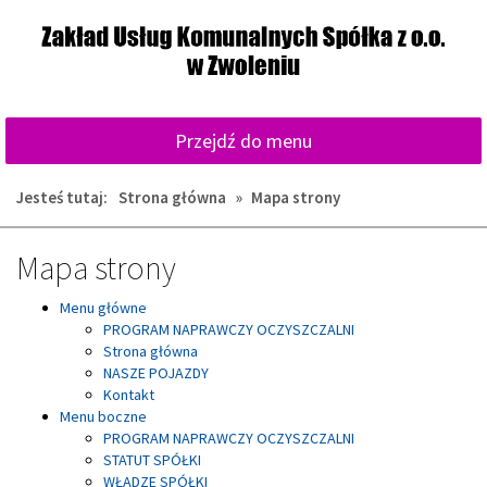
Przejdź
Przejdź
do
do
głównej
wyszukiwarki
treści
Przejdź do menu
Jesteś tutaj:
Strona główna
»
Mapa strony
Mapa strony
Menu główne
PROGRAM NAPRAWCZY OCZYSZCZALNI
Strona główna
NASZE POJAZDY
Kontakt
Menu boczne
PROGRAM NAPRAWCZY OCZYSZCZALNI
STATUT SPÓŁKI
WŁADZE SPÓŁKI