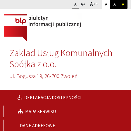
Przejdź do głównej treści
Przejdź do wyszukiwarki
Dopasuj kontr
Zmień rozmiar czcionki
rozmiar najwię
A++
rozmiar standardowy
rozmiar powiększony
kontrast sta
kontrast
kon
A
A+
A
A
A
Zakład Usług Komunalnych
Spółka z o.o.
ul. Bogusza 19, 26-700 Zwoleń
DEKLARACJA DOSTĘPNOŚCI
MAPA SERWISU
DANE ADRESOWE