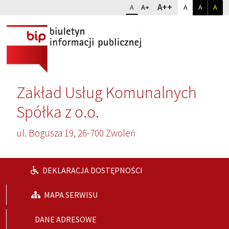
Przejdź do głównej treści
Przejdź do wyszukiwarki
Dopasuj kontr
Zmień rozmiar czcionki
rozmiar najwię
A++
rozmiar standardowy
rozmiar powiększony
kontrast sta
kontrast
kon
A
A+
A
A
A
Zakład Usług Komunalnych
Spółka z o.o.
ul. Bogusza 19, 26-700 Zwoleń
DEKLARACJA DOSTĘPNOŚCI
MAPA SERWISU
DANE ADRESOWE