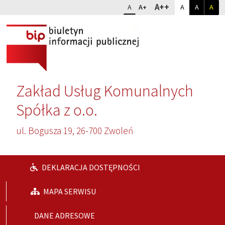
Przejdź do głównej treści
Przejdź do wyszukiwarki
Dopasuj kontr
Zmień rozmiar czcionki
rozmiar najwię
A++
rozmiar standardowy
rozmiar powiększony
kontrast sta
kontrast
kon
A
A+
A
A
A
Zakład Usług Komunalnych
Spółka z o.o.
ul. Bogusza 19, 26-700 Zwoleń
DEKLARACJA DOSTĘPNOŚCI
MAPA SERWISU
DANE ADRESOWE