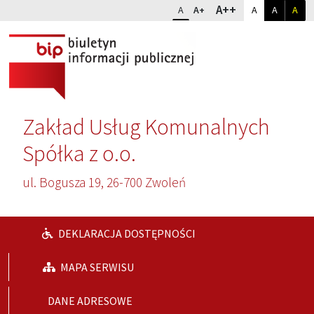
Przejdź do głównej treści
Przejdź do wyszukiwarki
Dopasuj kontr
Zmień rozmiar czcionki
rozmiar najwię
A++
rozmiar standardowy
rozmiar powiększony
kontrast sta
kontrast
kon
A
A+
A
A
A
Zakład Usług Komunalnych
Spółka z o.o.
ul. Bogusza 19, 26-700 Zwoleń
DEKLARACJA DOSTĘPNOŚCI
MAPA SERWISU
DANE ADRESOWE