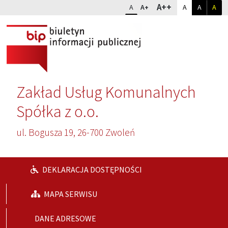
Przejdź do głównej treści
Przejdź do wyszukiwarki
Dopasuj kontr
Zmień rozmiar czcionki
rozmiar najwię
A++
rozmiar standardowy
rozmiar powiększony
kontrast sta
kontrast
kon
A
A+
A
A
A
Zakład Usług Komunalnych
Spółka z o.o.
ul. Bogusza 19, 26-700 Zwoleń
DEKLARACJA DOSTĘPNOŚCI
MAPA SERWISU
DANE ADRESOWE