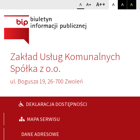
Przejdź do głównej treści
Przejdź do wyszukiwarki
Dopasuj kontr
Zmień rozmiar czcionki
rozmiar najwię
A++
rozmiar standardowy
rozmiar powiększony
kontrast sta
kontrast
kon
A
A+
A
A
A
Zakład Usług Komunalnych
Spółka z o.o.
ul. Bogusza 19, 26-700 Zwoleń
DEKLARACJA DOSTĘPNOŚCI
MAPA SERWISU
DANE ADRESOWE