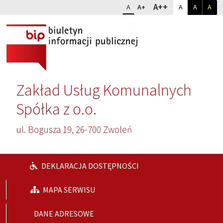
Przejdź do głównej treści
Przejdź do wyszukiwarki
Dopasuj kontr
Zmień rozmiar czcionki
rozmiar najwię
A++
rozmiar standardowy
rozmiar powiększony
kontrast sta
kontrast
kon
A
A+
A
A
A
Zakład Usług Komunalnych
Spółka z o.o.
ul. Bogusza 19, 26-700 Zwoleń
DEKLARACJA DOSTĘPNOŚCI
MAPA SERWISU
DANE ADRESOWE