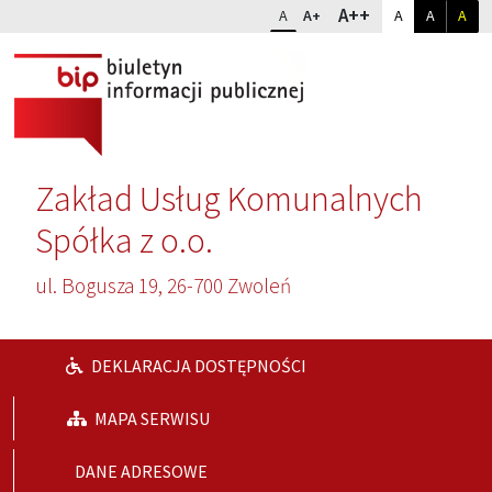
Przejdź do głównej treści
Przejdź do wyszukiwarki
Dopasuj kontr
Zmień rozmiar czcionki
rozmiar najwię
A++
rozmiar standardowy
rozmiar powiększony
kontrast sta
kontrast
kon
A
A+
A
A
A
Zakład Usług Komunalnych
Spółka z o.o.
ul. Bogusza 19, 26-700 Zwoleń
DEKLARACJA DOSTĘPNOŚCI
MAPA SERWISU
DANE ADRESOWE